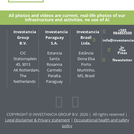
All photos and videos are current, real-life photos of our
infrastructure and activities, no use of AI
+595
Investancia
Investancia
Investancia
984865500
Group
Paraguay
Brasil
info@investanci
B.V.
S.A.
Ltda.
In
The
Press
CIC
Estancia
Estância
Stationsplein
Santa
Dona Elsa
Newsletter
45, 3013
Rosanna
Porto
AK Rotterdam,
Carmelo
Murtinho,
The
Peralta,
MS, Brasil
Netherlands
Paraguay
COPYRIGHT © INVESTANCIA GROUP B.V. 2026 | All rights reserved |
Legal disclaimer & Privacy statement
|
Occupational health and safety
policy