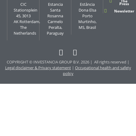
The
Press
CIC
Estancia
Estância
Stationsplein
Santa
Dona Elsa
Newsletter
45, 3013
Rosanna
Porto
AK Rotterdam,
Carmelo
Murtinho,
The
Peralta,
MS, Brasil
Netherlands
Paraguay
COPYRIGHT © INVESTANCIA GROUP B.V. 2026 | All rights reserved |
Legal disclaimer & Privacy statement
|
Occupational health and safety
policy