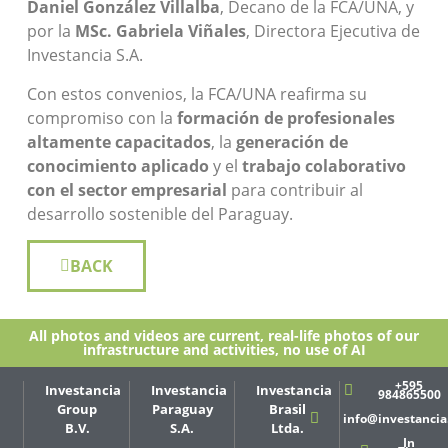
Daniel González Villalba
, Decano de la FCA/UNA, y
por la
MSc. Gabriela Viñales
, Directora Ejecutiva de
Investancia S.A.
Con estos convenios, la FCA/UNA reafirma su
compromiso con la
formación de profesionales
altamente capacitados
, la
generación de
conocimiento aplicado
y el
trabajo colaborativo
con el sector empresarial
para contribuir al
desarrollo sostenible del Paraguay.
BACK
All photos and videos are current, real-life photos of our
infrastructure and activities, no use of AI
+595
Investancia
Investancia
Investancia
984865500
Group
Paraguay
Brasil
info@investanci
B.V.
S.A.
Ltda.
In